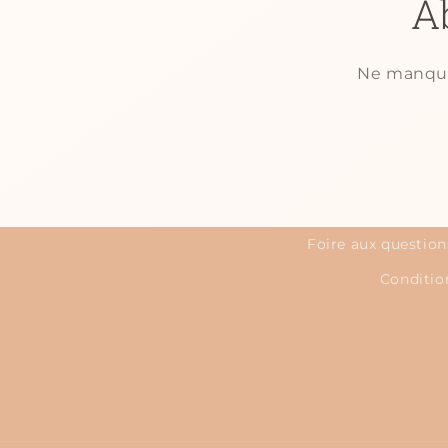
A
Ne manquez
Foire aux question
Condition