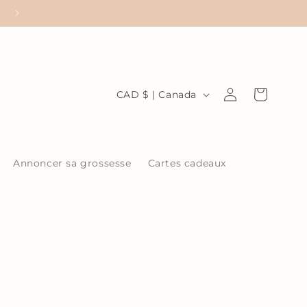
P
Connexion
Panier
CAD $ | Canada
a
y
s
Annoncer sa grossesse
Cartes cadeaux
/
r
é
g
i
o
n