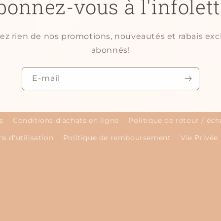
bonnez-vous à l'infolett
 rien de nos promotions, nouveautés et rabais excl
abonnés!
E-mail
s
Conditions d'achats en ligne
Politique de retour / éc
s d'utilisation
Politique de remboursement
Vie Privée