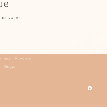
re
usifs à nos
hanges
À propos
Blogue
Facebook