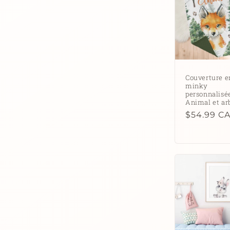
Couverture e
minky
personnalisée
Animal et ar
Prix
$54.99 C
habituel