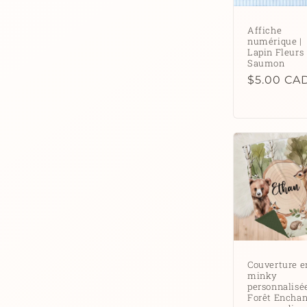
Affiche
numérique |
Lapin Fleurs
Saumon
Prix
$5.00 CA
habituel
Couverture e
minky
personnalisée
Forêt Encha