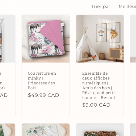
Trier par :
e
Couverture en
Ensemble de
minky |
deux affiches
en
Princesse des
numériques |
ork
Bois
Amis des bois |
Rêve grand petit
CAD
Prix
$49.99 CAD
homme | Renard
habituel
Prix
$9.00 CAD
habituel