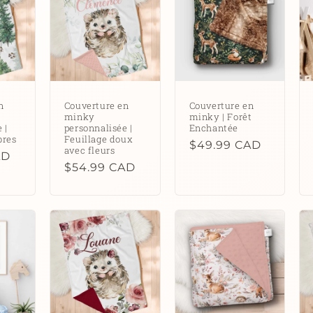
n
Couverture en
Couverture en
minky
minky | Forêt
 |
personnalisée |
Enchantée
bres
Feuillage doux
Prix
$49.99 CAD
avec fleurs
AD
habituel
Prix
$54.99 CAD
habituel