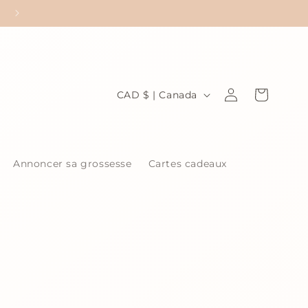
P
Connexion
Panier
CAD $ | Canada
a
y
s
Annoncer sa grossesse
Cartes cadeaux
/
r
é
g
i
o
n