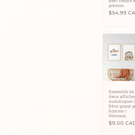
avec rondin 
prénom
Prix
$54.99 C
habituel
Ensemble de
deux affiche
numériques |
Rêve grand p
homme |
Hérisson
Prix
$9.00 CA
habituel