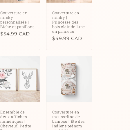
Couverture en
Couverture en
minky
minky |
personnalisée |
Princesse des
Biche et papillons
bois clair de lune
en panneau
Prix
$54.99 CAD
Prix
$49.99 CAD
habituel
habituel
Ensemble de
Couverture en
deux affiches
mousseline de
numériques |
bambou | Été des
Chevreuil Petite
Indiens prénom