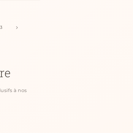
13
re
usifs à nos