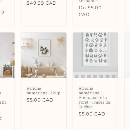
et
Enchantée
Prix
$49.99 CAD
Prix
Du $5.00
habituel
AD
habituel
CAD
Affiche
Affiche
s
numérique | Loup
numérique |
Animaux de la
Prix
$5.00 CAD
etit
Forêt | Traces du
habituel
Québec
Prix
$5.00 CAD
D
habituel