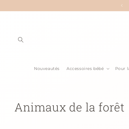
et
tenez la LIVRAISON GRATUITE avec 125$ et plus d'achats
passer
au
contenu
Nouveautés
Accessoires bébé
Pour 
C
Animaux de la forêt
o