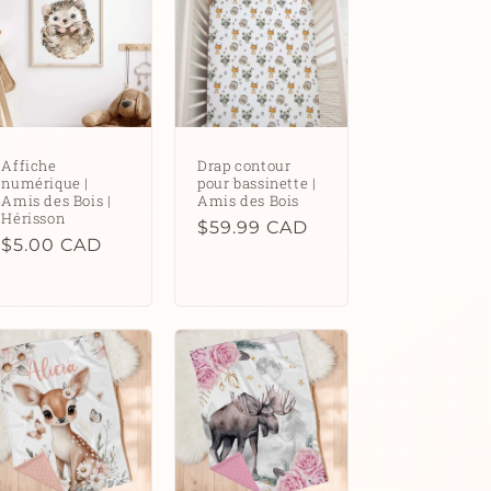
Affiche
Drap contour
numérique |
pour bassinette |
Amis des Bois |
Amis des Bois
Hérisson
Prix
$59.99 CAD
Prix
$5.00 CAD
habituel
habituel