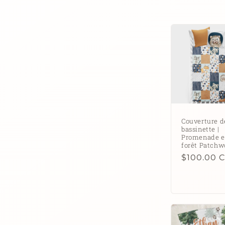
l
l
e
c
t
Couverture d
bassinette |
i
Promenade 
forêt Patchw
Prix
$100.00 
o
habituel
n
: