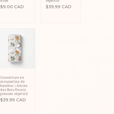
Rose
répétitif
Prix
$9.00 CAD
Prix
$39.99 CAD
habituel
habituel
Couverture en
mousseline de
bambou | Amies
des Bois fleuris
prénom répétitif
Prix
$39.99 CAD
habituel