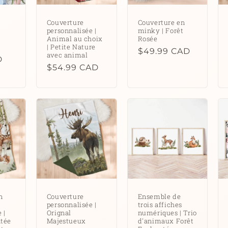
Couverture
Couverture en
personnalisée |
minky | Forêt
Animal au choix
Rosée
| Petite Nature
Prix
$49.99 CAD
avec animal
D
habituel
Prix
$54.99 CAD
habituel
n
Couverture
Ensemble de
personnalisée |
trois affiches
 |
Orignal
numériques | Trio
ntée
Majestueux
d'animaux Forêt