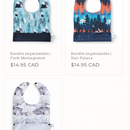
c
t
i
o
n
Bavette imperméable |
Bavette imperméable |
Forêt Montagneuse
Nuit Polaire
:
Prix
$14.95 CAD
Prix
$14.95 CAD
habituel
habituel