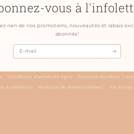
bonnez-vous à l'infolett
 rien de nos promotions, nouveautés et rabais excl
abonnés!
E-mail
s
Conditions d'achats en ligne
Politique de retour / éc
s d'utilisation
Politique de remboursement
Vie Privée