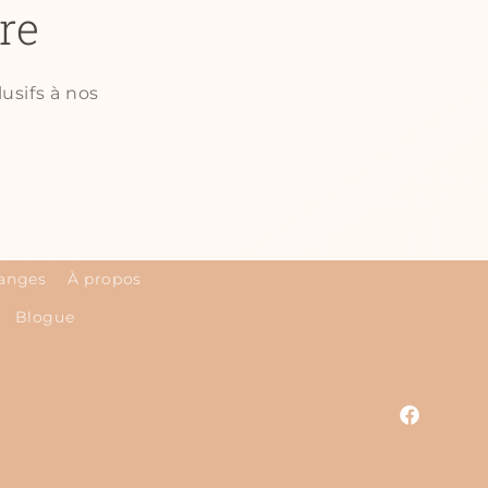
re
usifs à nos
hanges
À propos
Blogue
Facebook