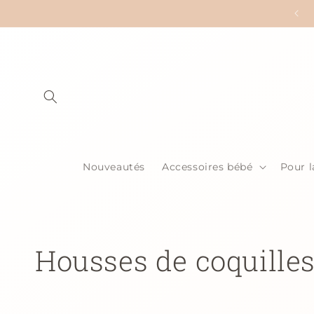
et
passer
au
contenu
Nouveautés
Accessoires bébé
Pour 
C
Housses de coquilles 
o