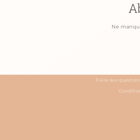
A
Ne manquez
Foire aux question
Condition