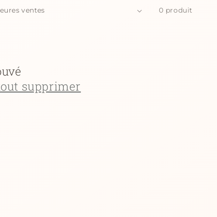
0 produit
ouvé
tout supprimer