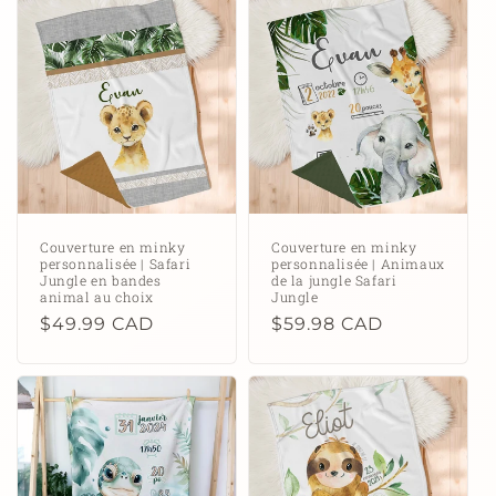
c
t
i
o
n
:
Couverture en minky
Couverture en minky
personnalisée | Safari
personnalisée | Animaux
Jungle en bandes
de la jungle Safari
animal au choix
Jungle
Prix
$49.99 CAD
Prix
$59.98 CAD
habituel
habituel