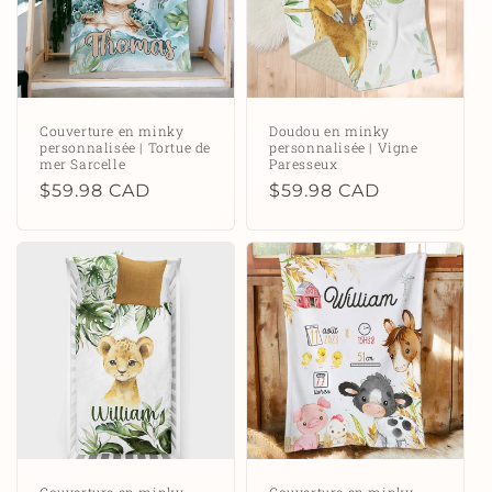
Couverture en minky
Doudou en minky
personnalisée | Tortue de
personnalisée | Vigne
mer Sarcelle
Paresseux
Prix
$59.98 CAD
Prix
$59.98 CAD
habituel
habituel