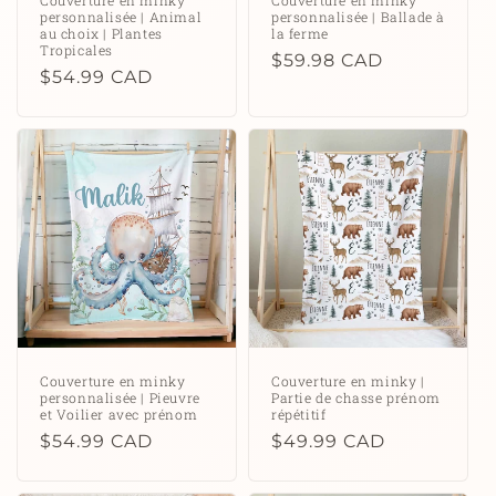
Couverture en minky
Couverture en minky
personnalisée | Animal
personnalisée | Ballade à
au choix | Plantes
la ferme
Tropicales
Prix
$59.98 CAD
Prix
$54.99 CAD
habituel
habituel
Couverture en minky
Couverture en minky |
personnalisée | Pieuvre
Partie de chasse prénom
et Voilier avec prénom
répétitif
Prix
$54.99 CAD
Prix
$49.99 CAD
habituel
habituel