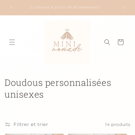
et
et plus
passer
Livraison à partir de 5$ seulement!
au
contenu
Panier
C
Doudous personnalisées
o
unisexes
l
l
Filtrer et trier
14 produits
e