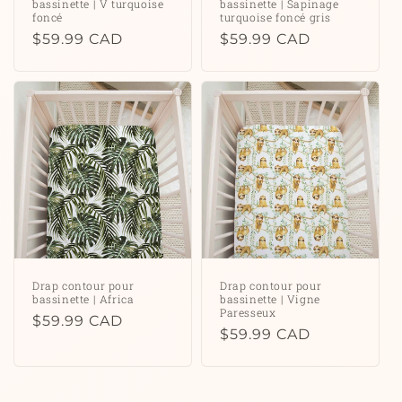
bassinette | V turquoise
bassinette | Sapinage
foncé
turquoise foncé gris
Prix
$59.99 CAD
Prix
$59.99 CAD
habituel
habituel
Drap contour pour
Drap contour pour
bassinette | Africa
bassinette | Vigne
Paresseux
Prix
$59.99 CAD
Prix
$59.99 CAD
habituel
habituel