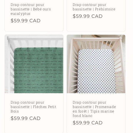
Drap contour pour
Drap contour pour
bassinette | Bébé ours
bassinette | Préhistoire
eucalyptus
Prix
$59.99 CAD
Prix
$59.99 CAD
habituel
habituel
Drap contour pour
Drap contour pour
bassinette | Flèches Petit
bassinette | Promenade
Bois
en forêt | Tipis marine
fond blanc
Prix
$59.99 CAD
Prix
$59.99 CAD
habituel
habituel