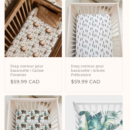
Drap contour pour
Drap contour pour
bassinette | Calme
bassinette | Arbres
Forestier
Préhistoire
Prix
$59.99 CAD
Prix
$59.99 CAD
habituel
habituel