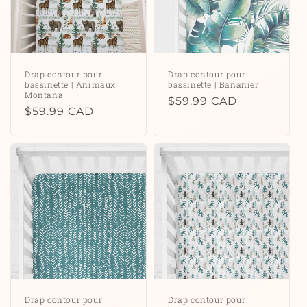
Drap contour pour
Drap contour pour
bassinette | Animaux
bassinette | Bananier
Montana
Prix
$59.99 CAD
Prix
$59.99 CAD
habituel
habituel
Drap contour pour
Drap contour pour