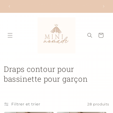
et
et plus
passer
Livraison à partir de 5$ seulement!
au
contenu
Panier
C
Draps contour pour
o
bassinette pour garçon
l
l
Filtrer et trier
28 produits
e