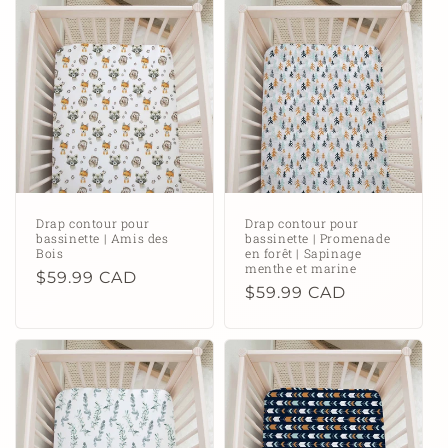
c
t
i
o
n
:
Drap contour pour
Drap contour pour
bassinette | Amis des
bassinette | Promenade
Bois
en forêt | Sapinage
menthe et marine
Prix
$59.99 CAD
Prix
$59.99 CAD
habituel
habituel