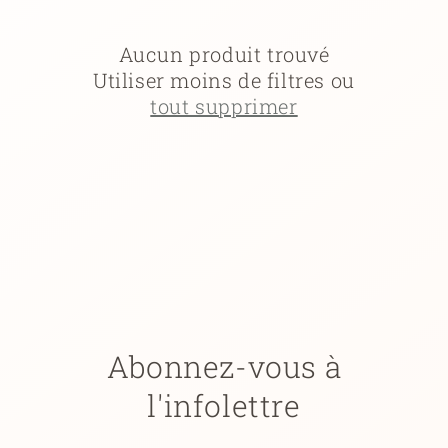
c
t
Aucun produit trouvé
Utiliser moins de filtres ou
i
tout supprimer
o
n
:
Abonnez-vous à
l'infolettre