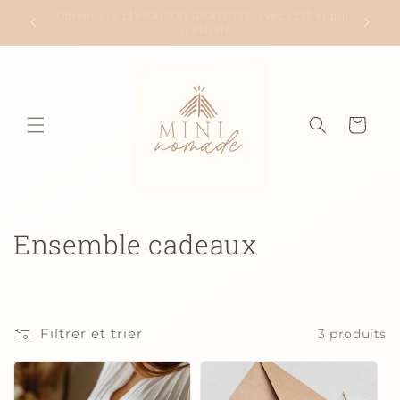
et
passer
Livraison à partir de 5$ seulement!
au
contenu
Panier
C
Ensemble cadeaux
o
l
Filtrer et trier
3 produits
l
e