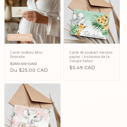
c
t
i
o
En vente
n
Carte-cadeau Mini
Carte de souhait version
Nomade
papier | Animaux de la
:
Jungle Safari
Prix
Prix
$250.00 CAD
Prix
$5.49 CAD
habituel
Du $25.00 CAD
promotionnel
habituel