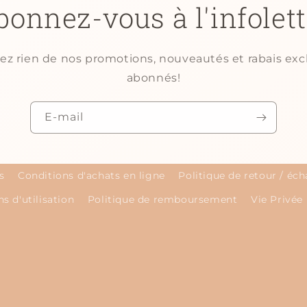
bonnez-vous à l'infolett
 rien de nos promotions, nouveautés et rabais excl
abonnés!
E-mail
s
Conditions d'achats en ligne
Politique de retour / éc
s d'utilisation
Politique de remboursement
Vie Privée