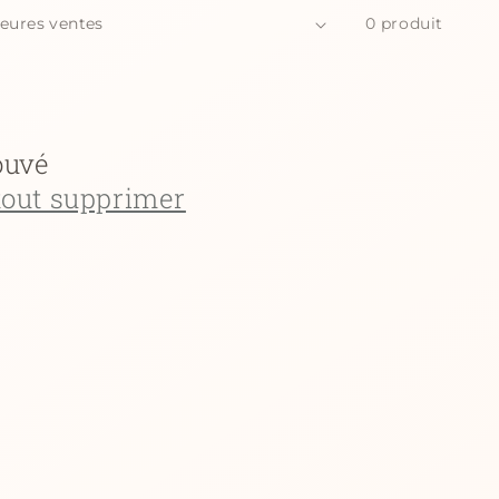
0 produit
ouvé
tout supprimer