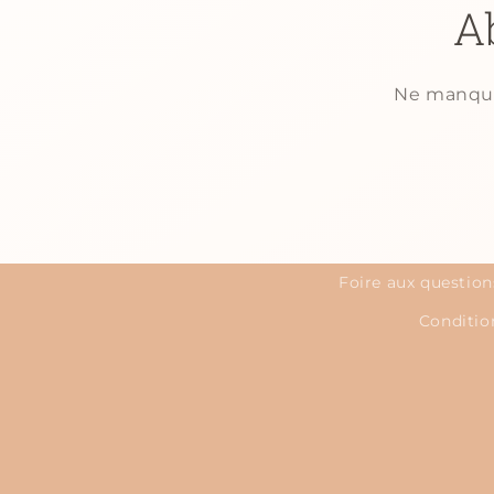
A
Ne manquez
Foire aux question
Condition