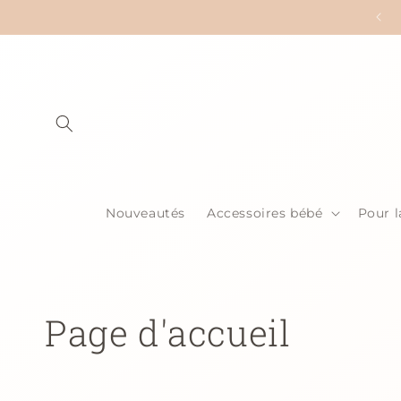
et
passer
au
contenu
Nouveautés
Accessoires bébé
Pour 
C
Page d'accueil
o