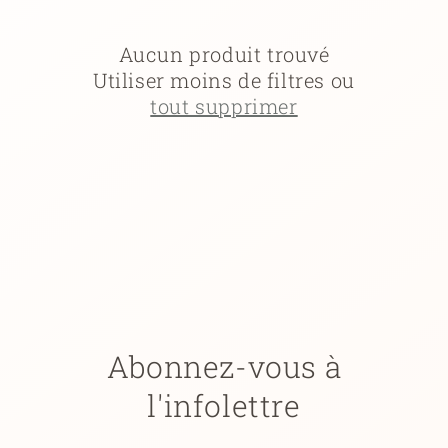
c
t
Aucun produit trouvé
Utiliser moins de filtres ou
i
tout supprimer
o
n
:
Abonnez-vous à
l'infolettre