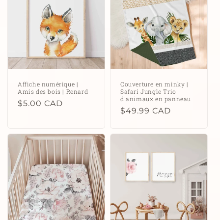
Affiche numérique |
Couverture en minky |
Amis des bois | Renard
Safari Jungle Trio
d'animaux en panneau
Prix
$5.00 CAD
Prix
$49.99 CAD
habituel
habituel