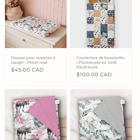
c
t
i
o
n
Housse pour matelas à
Couverture de bassinette
langer | Petite rose
| Promenade en forêt
:
Patchwork
Prix
$45.00 CAD
Prix
$100.00 CAD
habituel
habituel