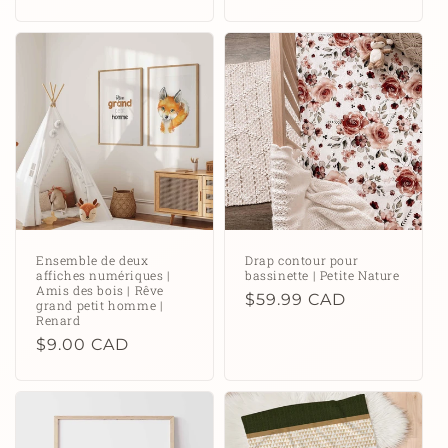
habituel
habituel
Ensemble de deux
Drap contour pour
affiches numériques |
bassinette | Petite Nature
Amis des bois | Rêve
Prix
$59.99 CAD
grand petit homme |
Renard
habituel
Prix
$9.00 CAD
habituel