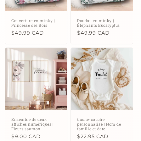
Couverture en minky |
Doudou en minky |
Princesse des Bois
Éléphants Eucalyptus
Prix
$49.99 CAD
Prix
$49.99 CAD
habituel
habituel
Ensemble de deux
Cache-couche
affiches numériques |
personnalisé | Nom de
Fleurs saumon
famille et date
Prix
$9.00 CAD
Prix
$22.95 CAD