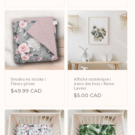
habituel
Doudou en minky |
Affiche numérique |
Fleurs grises
Amis des bois | Raton
Laveur
Prix
$49.99 CAD
Prix
$5.00 CAD
habituel
habituel