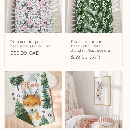
Drap contour pour
Drap contour pour
bassinette | Petite Rose
bassinette | Safari
Jungle | Feuillage uni
Prix
$59.99 CAD
Prix
$59.99 CAD
habituel
habituel