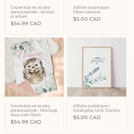
Couverture en minky
Affiche numérique |
personnalisée | Animal
Fleurs saumon
et arbres
Prix
$5.00 CAD
Prix
$54.99 CAD
habituel
habituel
Couverture en minky
Affiche numérique |
personnalisée | Feuillage
Eucalyptus Love Citation
doux avec fleurs
Prix
$5.00 CAD
Prix
$54.99 CAD
habituel
habituel