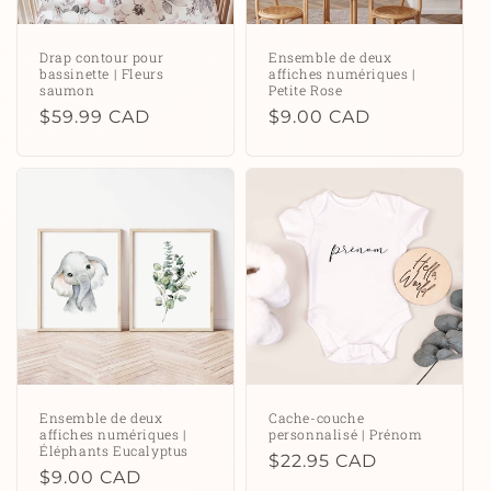
Drap contour pour
Ensemble de deux
bassinette | Fleurs
affiches numériques |
saumon
Petite Rose
Prix
$59.99 CAD
Prix
$9.00 CAD
habituel
habituel
Ensemble de deux
Cache-couche
affiches numériques |
personnalisé | Prénom
Éléphants Eucalyptus
Prix
$22.95 CAD
Prix
$9.00 CAD
habituel