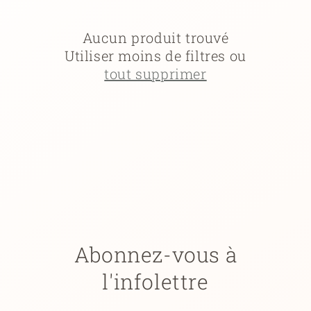
c
t
Aucun produit trouvé
Utiliser moins de filtres ou
i
tout supprimer
o
n
:
Abonnez-vous à
l'infolettre