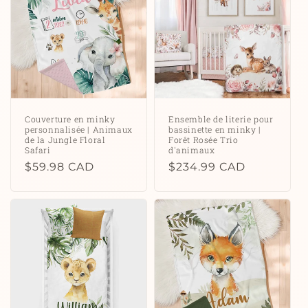
Couverture en minky
Ensemble de literie pour
personnalisée | Animaux
bassinette en minky |
de la Jungle Floral
Forêt Rosée Trio
Safari
d'animaux
Prix
$59.98 CAD
Prix
$234.99 CAD
habituel
habituel