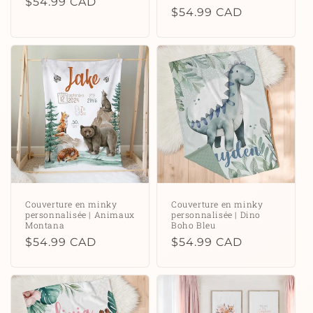
Prix
$54.99 CAD
Prix
$54.99 CAD
habituel
habituel
Couverture en minky
Couverture en minky
personnalisée | Animaux
personnalisée | Dino
Montana
Boho Bleu
Prix
$54.99 CAD
Prix
$54.99 CAD
habituel
habituel