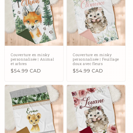
c
t
i
o
n
Couverture en minky
Couverture en minky
personnalisée | Animal
personnalisée | Feuillage
:
et arbres
doux avec fleurs
Prix
$54.99 CAD
Prix
$54.99 CAD
habituel
habituel