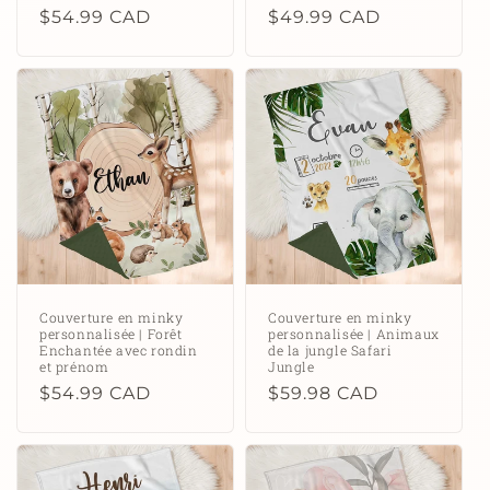
Prix
$54.99 CAD
Prix
$49.99 CAD
habituel
habituel
Couverture en minky
Couverture en minky
personnalisée | Forêt
personnalisée | Animaux
Enchantée avec rondin
de la jungle Safari
et prénom
Jungle
Prix
$54.99 CAD
Prix
$59.98 CAD
habituel
habituel