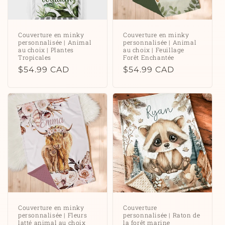
Couverture en minky
Couverture en minky
personnalisée | Animal
personnalisée | Animal
au choix | Plantes
au choix | Feuillage
Tropicales
Forêt Enchantée
Prix
$54.99 CAD
Prix
$54.99 CAD
habituel
habituel
Couverture en minky
Couverture
personnalisée | Fleurs
personnalisée | Raton de
latté animal au choix
la forêt marine