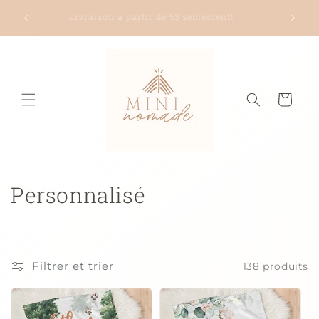
et
et plus
passer
Livraison à partir de 5$ seulement!
au
contenu
Panier
C
Personnalisé
o
l
Filtrer et trier
138 produits
l
e