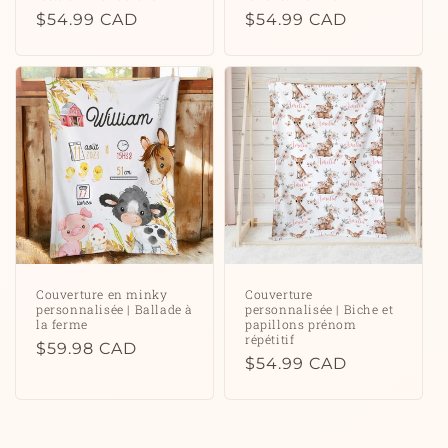
Prix
$54.99 CAD
Prix
$54.99 CAD
habituel
habituel
Couverture en minky
Couverture
personnalisée | Ballade à
personnalisée | Biche et
la ferme
papillons prénom
répétitif
Prix
$59.98 CAD
Prix
$54.99 CAD
habituel
habituel