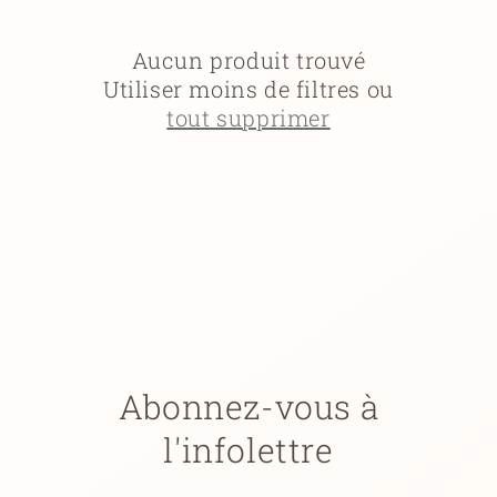
c
t
Aucun produit trouvé
Utiliser moins de filtres ou
i
tout supprimer
o
n
:
Abonnez-vous à
l'infolettre