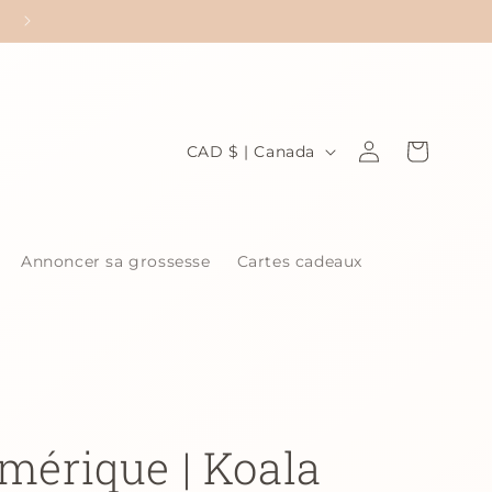
P
Connexion
Panier
CAD $ | Canada
a
y
s
Annoncer sa grossesse
Cartes cadeaux
/
r
é
g
i
o
mérique | Koala
n