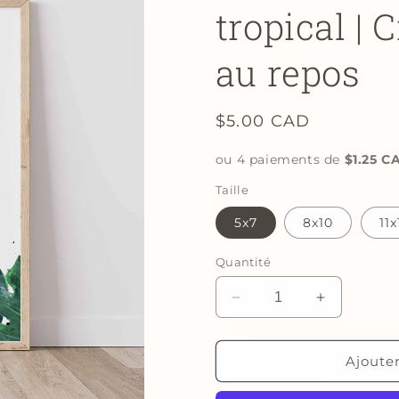
tropical | 
au repos
Prix
$5.00 CAD
habituel
ou 4 paiements de
$1.25 C
Taille
5x7
8x10
11x
Quantité
Réduire
Augmenter
la
la
quantité
quantité
de
de
Ajoute
Affiche
Affiche
numérique
numérique