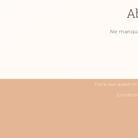
A
Ne manquez
Foire aux question
Condition