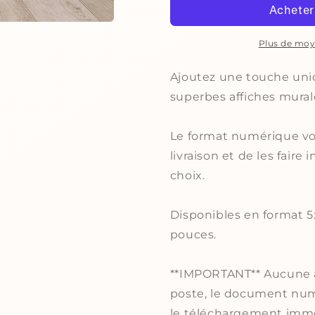
|
|
Koala
Koala
tropical
tropical
Plus de moy
|
|
Citation
Citation
Ajoutez une touche uniq
Petit
Petit
superbes affiches mural
miracle
miracle
au
au
repos
repos
Le format numérique vou
livraison et de les fai
choix.
Disponibles en format 5
pouces.
**IMPORTANT** Aucune af
poste, le document num
le téléchargement immé