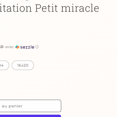
Citation Petit miracle
AD
avec
ⓘ
14
16x20
r au panier