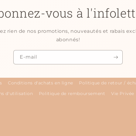
bonnez-vous à l'infolett
 rien de nos promotions, nouveautés et rabais excl
abonnés!
E-mail
s
Conditions d'achats en ligne
Politique de retour / éc
s d'utilisation
Politique de remboursement
Vie Privée