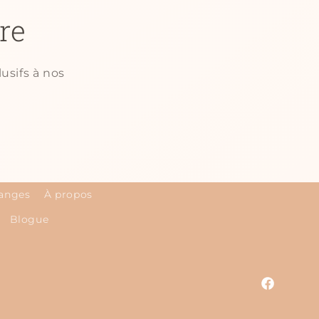
re
usifs à nos
hanges
À propos
Blogue
Facebook