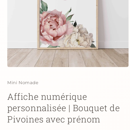
Ouvrir
le
média
1
Mini Nomade
dans
une
Affiche numérique
fenêtre
modale
personnalisée | Bouquet de
Pivoines avec prénom