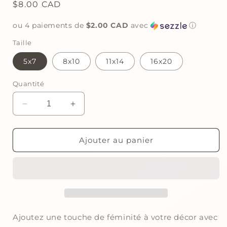
Prix
$8.00 CAD
habituel
ou 4 paiements de
$2.00 CAD
avec
ⓘ
Taille
5x7
8x10
11x14
16x20
Quantité
Réduire
Augmenter
la
la
quantité
quantité
de
de
Ajouter au panier
Affiche
Affiche
numérique
numérique
personnalisée
personnalisée
|
|
Bouquet
Bouquet
de
de
Pivoines
Pivoines
Ajoutez une touche de féminité à votre décor avec
avec
avec