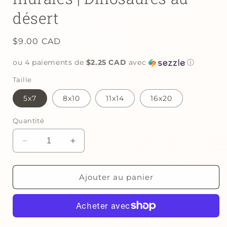
désert
Prix
$9.00 CAD
habituel
ou 4 paiements de
$2.25 CAD
avec
ⓘ
Taille
5x7
8x10
11x14
16x20
Quantité
Réduire
Augmenter
la
la
quantité
quantité
de
de
Ajouter au panier
Ensemble
Ensemble
de
de
deux
deux
affiches
affiches