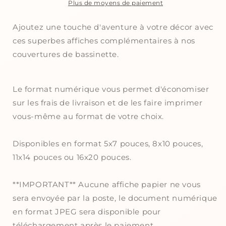
murales
murales
Plus de moyens de paiement
|
|
Dinosaures
Dinosaures
Ajoutez une touche d'aventure à votre décor avec
au
au
ces superbes affiches complémentaires à nos
désert
désert
couvertures de bassinette.
Le format numérique vous permet d'économiser
sur les frais de livraison et de les faire imprimer
vous-même au format de votre choix.
Disponibles en format 5x7 pouces, 8x10 pouces,
11x14 pouces ou 16x20 pouces.
**IMPORTANT** Aucune affiche papier ne vous
sera envoyée par la poste, le document numérique
en format JPEG sera disponible pour
téléchargement après le paiement.