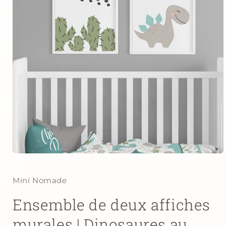
Ouvrir
le
média
1
Mini Nomade
dans
une
Ensemble de deux affiches
fenêtre
modale
murales | Dinosaures au