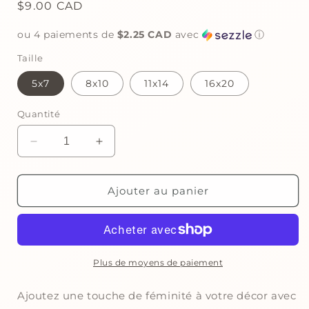
Prix
$9.00 CAD
habituel
ou 4 paiements de
$2.25 CAD
avec
ⓘ
Taille
5x7
8x10
11x14
16x20
Quantité
Réduire
Augmenter
la
la
quantité
quantité
de
de
Ajouter au panier
Ensemble
Ensemble
de
de
deux
deux
affiches
affiches
numériques
numériques
Plus de moyens de paiement
|
|
Twinkle
Twinkle
Ajoutez une touche de féminité à votre décor avec
Twinkle
Twinkle