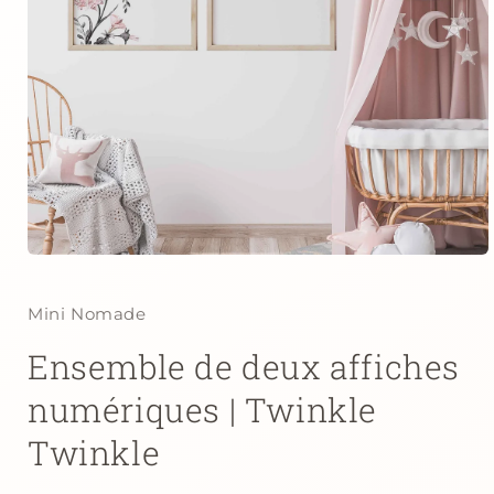
Ouvrir
le
média
1
Mini Nomade
dans
une
Ensemble de deux affiches
fenêtre
modale
numériques | Twinkle
Twinkle