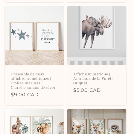
Ensemble de deux
Affiche numérique |
affiches numériques |
Animaux de la Forêt |
Étoiles marines |
Orignal
N'arrête jamais de rêver
Prix
$5.00 CAD
Prix
$9.00 CAD
habituel
habituel