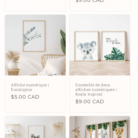
Prix
$9.00 CAD
habituel
Affiche numérique |
Ensemble de deux
Eucalyptus
affiches numériques |
Koala tropical
Prix
$5.00 CAD
Prix
$9.00 CAD
habituel
habituel