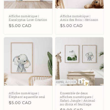
Affiche numérique |
Affiche numérique |
Eucalyptus Love Citation
Amis des Bois | Hérisson
Prix
$5.00 CAD
Prix
$5.00 CAD
habituel
habituel
Affiche numérique |
Ensemble de deux
Éléphant aquarelle seul
affiches numériques |
Safari Jungle | Animal
Prix
$5.00 CAD
au choix et feuillage
habituel