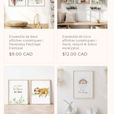
Ensemble de deux
Ensemble de trois
affiches numériques |
affiches numériques |
Paresseux Feuillage
Daim, renard et hibou
Exotique
eucalyptus
Prix
$9.00 CAD
Prix
$12.00 CAD
habituel
habituel