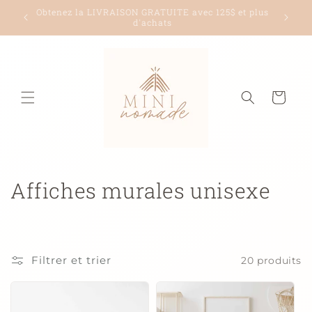
et
et plus
passer
Livraison à partir de 5$ seulement!
au
contenu
Panier
C
Affiches murales unisexe
o
l
Filtrer et trier
20 produits
l
e