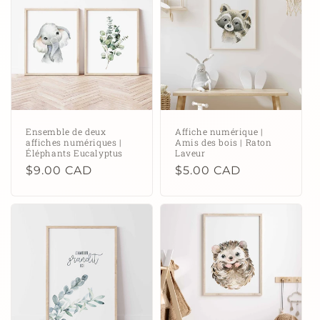
c
t
i
o
n
Ensemble de deux
Affiche numérique |
affiches numériques |
Amis des bois | Raton
:
Éléphants Eucalyptus
Laveur
Prix
$9.00 CAD
Prix
$5.00 CAD
habituel
habituel