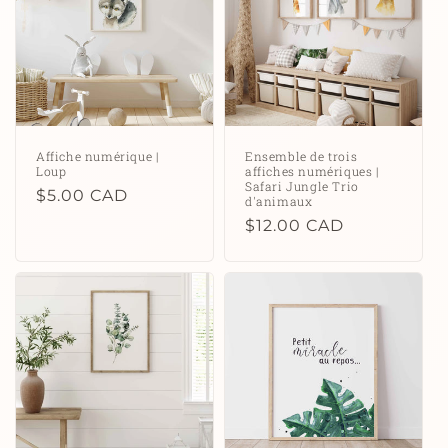
Affiche numérique |
Ensemble de trois
Loup
affiches numériques |
Safari Jungle Trio
Prix
$5.00 CAD
d'animaux
habituel
Prix
$12.00 CAD
habituel