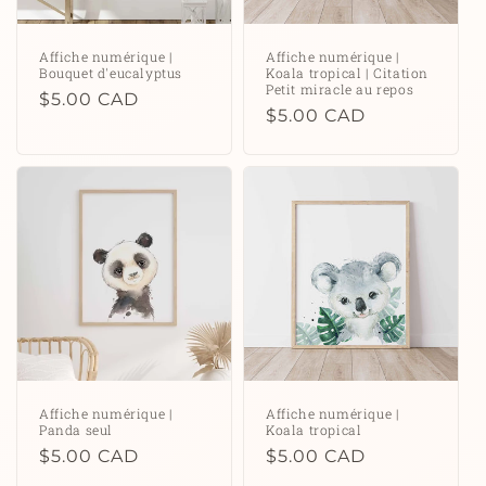
Affiche numérique |
Affiche numérique |
Bouquet d'eucalyptus
Koala tropical | Citation
Petit miracle au repos
Prix
$5.00 CAD
Prix
$5.00 CAD
habituel
habituel
Affiche numérique |
Affiche numérique |
Panda seul
Koala tropical
Prix
$5.00 CAD
Prix
$5.00 CAD
habituel
habituel