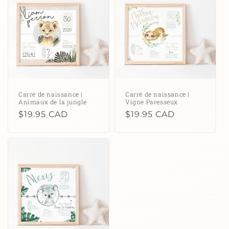
c
t
i
o
n
Carré de naissance |
Carré de naissance |
Animaux de la jungle
Vigne Paresseux
:
Prix
$19.95 CAD
Prix
$19.95 CAD
habituel
habituel