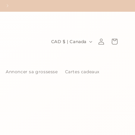
P
Connexion
Panier
CAD $ | Canada
a
y
s
Annoncer sa grossesse
Cartes cadeaux
/
r
é
g
i
o
n