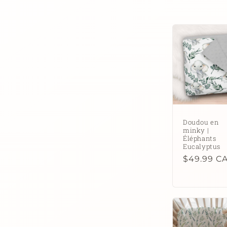
l
l
e
c
t
Doudou en
minky |
i
Éléphants
Eucalyptus
Prix
$49.99 C
o
habituel
n
: