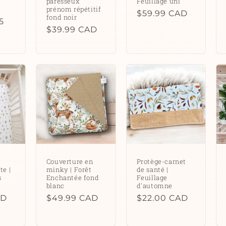
paresseux
Feuillage uni
prénom répétitif
Prix
$59.99 CAD
fond noir
5
habituel
Prix
$39.99 CAD
habituel
Couverture en
Protège-carnet
te |
minky | Forêt
de santé |
s
Enchantée fond
Feuillage
blanc
d'automne
AD
Prix
$49.99 CAD
Prix
$22.00 CAD
habituel
habituel