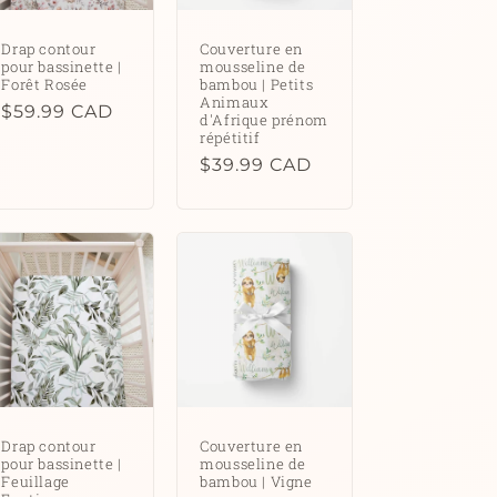
Drap contour
Couverture en
pour bassinette |
mousseline de
Forêt Rosée
bambou | Petits
Animaux
Prix
$59.99 CAD
d'Afrique prénom
habituel
répétitif
Prix
$39.99 CAD
habituel
Drap contour
Couverture en
pour bassinette |
mousseline de
Feuillage
bambou | Vigne