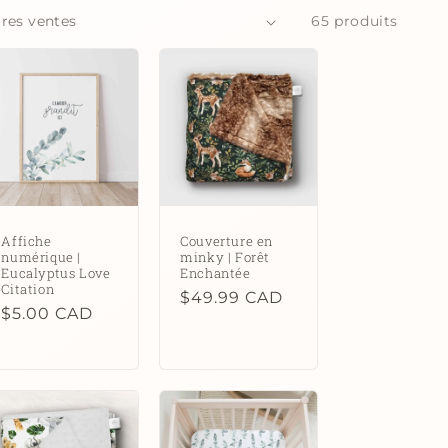
65 produits
Affiche
Couverture en
numérique |
minky | Forêt
Eucalyptus Love
Enchantée
Citation
Prix
$49.99 CAD
Prix
$5.00 CAD
habituel
habituel