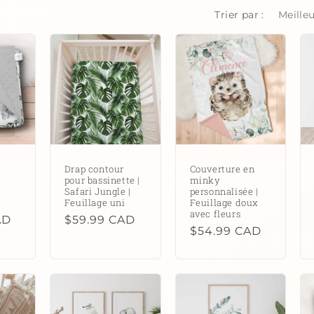
Trier par :
Drap contour
Couverture en
pour bassinette |
minky
Safari Jungle |
personnalisée |
Feuillage uni
Feuillage doux
avec fleurs
AD
Prix
$59.99 CAD
Prix
$54.99 CAD
habituel
habituel