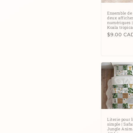
Ensemble de
deux affiche
numériques |
Koala tropica
Prix
$9.00 CA
habituel
Literie pour l
simple | Safa
Jungle Anim