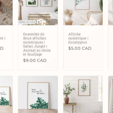
Ensemble de
Affiche
te |
deux affiches
numérique |
numériques |
Eucalyptus
Safari Jungle |
AD
Prix
$5.00 CAD
Animal au choix
et feuillage
habituel
Prix
$9.00 CAD
habituel