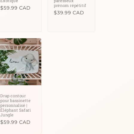
Exotique
paresseux
prénom répétitif
Prix
$59.99 CAD
Prix
$39.99 CAD
habituel
habituel
Drap contour
pour bassinette
personnalisé |
Éléphant Safari
Jungle
Prix
$59.99 CAD
habituel