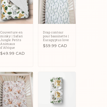
Couverture en
Drap contour
minky | Safari
pour bassinette |
Jungle Petits
Eucapyptus love
Animaux
Prix
$59.99 CAD
d'Afrique
habituel
Prix
$49.99 CAD
habituel