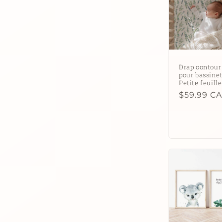
Drap contour
pour bassinet
Petite feuille
Prix
$59.99 C
habituel