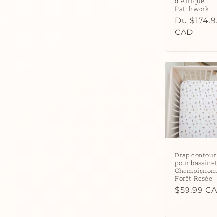
d'Afrique
Patchwork
Prix
Du $174.9
habituel
CAD
Drap contour
pour bassinet
Champignon
Forêt Rosée
Prix
$59.99 C
habituel