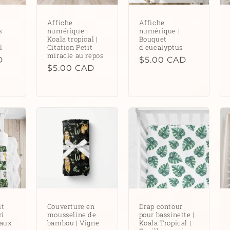
Affiche
Affiche
s
numérique |
numérique |
Koala tropical |
Bouquet
l
Citation Petit
d'eucalyptus
miracle au repos
D
Prix
$5.00 CAD
Prix
$5.00 CAD
habituel
habituel
it
Couverture en
Drap contour
ri
mousseline de
pour bassinette |
aux
bambou | Vigne
Koala Tropical |